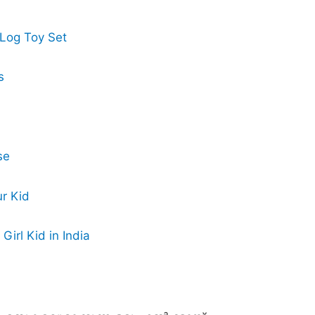
n Log Toy Set
s
se
ur Kid
Girl Kid in India