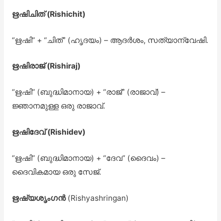
ഋഷിചിത് (Rishichit)
“ഋഷി” + “ചിത്” (ഹൃദയം) – ആദർശം, സത്യാന്വേഷി.
ഋഷിരാജ് (Rishiraj)
“ഋഷി” (ബുദ്ധിമാനായ) + “രാജ്” (രാജാവ്) –
ജ്ഞാനമുള്ള ഒരു രാജാവ്.
ഋഷിദേവ് (Rishidev)
“ഋഷി” (ബുദ്ധിമാനായ) + “ദേവ” (ദൈവം) –
ദൈവികമായ ഒരു സേജ്.
ഋഷ്യശൃംഗൻ
(Rishyashringan)