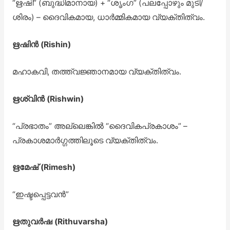
“ഋഷി” (ബുദ്ധിമാനായ) + “ശൃംഗ” (പലപ്പോഴും മുടി/
ശിരം) – ദൈവികമായ, ധാർമ്മികമായ വ്യക്തിത്വം.
ഋഷിൻ (Rishin)
മഹാകവി, തത്ത്വജ്ഞാനമായ വ്യക്തിത്വം.
ഋശ്വിൻ (Rishwin)
“പ്രഭാതം” അല്ലെങ്കിൽ “ദൈവികപ്രകാശം” –
പ്രകാശമാർഗ്ഗത്തിലൂടെ വ്യക്തിത്വം.
ഋമേഷ് (Rimesh)
“ഇഷ്ടപ്പെട്ടവൻ”
ഋതുവർഷ (Rithuvarsha)