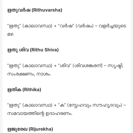
ഋതുവർഷ (Rithuvarsha)
“ഋതു” (കാലാവസ്ഥ) + “വർഷ” (വർഷം) – വളർച്ചയുടെ
മഴ.
ഋതു ശിവ (Rithu Shiva)
“ഋതു” (കാലാവസ്ഥ) + “ശിവ” (ശിവശങ്കരന്) – സൃഷ്ടി,
സംരക്ഷണം, നാശം.
ഋതിക (Rithika)
“ഋതു” (കാലാവസ്ഥ) + “ക” (സ്നേഹവും സൗഹൃദവും) –
സമവായത്തിന്റെ ഉദാഹരണം.
ഋജുരേഖ (Rijurekha)