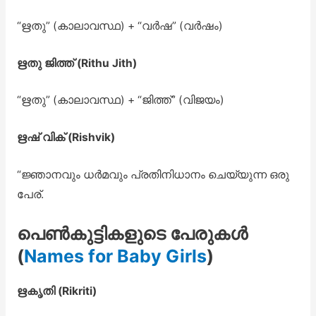
“ഋതു” (കാലാവസ്ഥ) + “വർഷ” (വർഷം)
ഋതു ജിത്ത് (Rithu Jith)
“ഋതു” (കാലാവസ്ഥ) + “ജിത്ത്” (വിജയം)
ഋഷ് വിക് (Rishvik)
“ജ്ഞാനവും ധർമവും പ്രതിനിധാനം ചെയ്യുന്ന ഒരു
പേര്.
പെൺകുട്ടികളുടെ പേരുകൾ
(
Names for Baby Girls
)
ഋകൃതി (Rikriti)