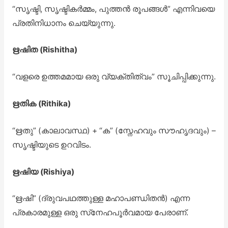
“സൃഷ്ടി, സൃഷ്ടികർമ്മം, പുത്തൻ രൂപങ്ങൾ” എന്നിവയെ
പ്രതിനിധാനം ചെയ്യുന്നു.
ഋഷിത (Rishitha)
“വളരെ ഉത്തമമായ ഒരു വ്യക്തിത്വം” സൂചിപ്പിക്കുന്നു.
ഋതിക (Rithika)
“ഋതു” (കാലാവസ്ഥ) + “ക” (സ്നേഹവും സൗഹൃദവും) –
സൃഷ്ടിയുടെ ഉറവിടം.
ഋഷിയ (Rishiya)
“ഋഷി” (ദ്രുവപഥത്തുള്ള മഹാപണ്ഡിതൻ) എന്ന
പ്രകാരമുള്ള ഒരു സ്‌നേഹപൂർവമായ പേരാണ്.