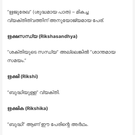
“ഋജുരേഖ” (ശുദ്ധമായ പാത) – മികച്ച
വ്യക്തിത്വത്തിന് അനുയോജ്യമായ പേര്.
ഋക്ഷസന്ധ്യ (Rikshasandhya)
“ശക്തിയുടെ സന്ധ്യ” അല്ലെങ്കിൽ “ശാന്തമായ
സമയം.”
ഋക്ഷി (Rikshi)
“ബുദ്ധിയുള്ള” വ്യക്തി.
ഋക്ഷിക (Rikshika)
“ബുദ്ധി” ആണ് ഈ പേരിന്റെ അർഥം.