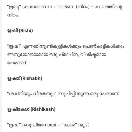
“ഋതു” (കാലാവസ്ഥ) + “വർണ” (നിറം) – കാലത്തിന്റെ
നിറം.
ഋഷി (Rishi)
“ഋഷി” എന്നത് ആൺകുട്ടികൾക്കും പെൺകുട്ടികൾക്കും
അനുയോജ്യമായ ഒരു പ്രാചീന, വിശിഷ്ടമായ
പേരാണ്.
ഋഷഭ് (Rishabh)
“ശക്തിയും ധീരതയും” സൂചിപ്പിക്കുന്ന ഒരു പേരാണ്.
ഋഷികേശ് (Rishikesh)
“ഋഷി” (ബുദ്ധിമാനായ) + “കേശ്” (മുടി)