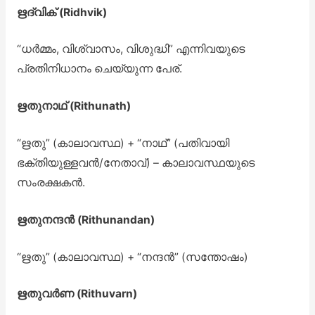
ഋദ്വിക് (Ridhvik)
“ധർമ്മം, വിശ്വാസം, വിശുദ്ധി” എന്നിവയുടെ
പ്രതിനിധാനം ചെയ്യുന്ന പേര്.
ഋതുനാഥ് (Rithunath)
“ഋതു” (കാലാവസ്ഥ) + “നാഥ്” (പതിവായി
ഭക്തിയുള്ളവൻ/നേതാവ്) – കാലാവസ്ഥയുടെ
സംരക്ഷകൻ.
ഋതുനന്ദൻ (Rithunandan)
“ഋതു” (കാലാവസ്ഥ) + “നന്ദൻ” (സന്തോഷം)
ഋതുവർണ (Rithuvarn)