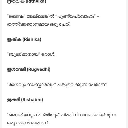
ഋത്വിക (Rithvika)
“ദൈവം” അല്ലെങ്കിൽ “പുണ്യപ്രവാഹം” –
തത്ത്വജ്ഞാനമായ ഒരു പേര്.
ഋഷിക (Rishika)
“ബുദ്ധിമാനായ” ഒരാൾ.
ഋഗ്വേദി (Rugvedhi)
“രാഗവും സംസ്കാരവും” പങ്കുവെക്കുന്ന പേരാണ്.
ഋഷഭി (Rishabhi)
“ധൈര്യവും ശക്തിയും” പ്രതിനിധാനം ചെയ്യുന്ന
ഒരു പെൺപേരാണ്.