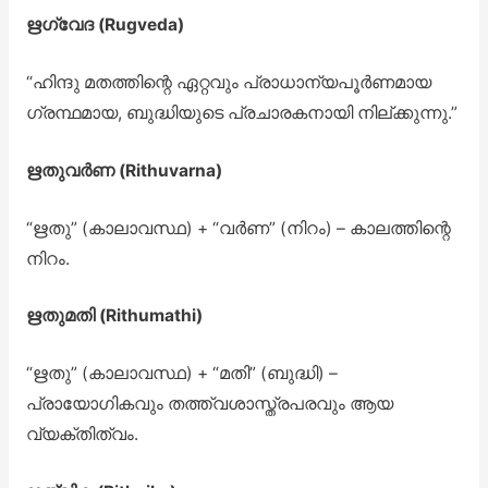
ഋഗ്വേദ (Rugveda)
“ഹിന്ദു മതത്തിന്റെ ഏറ്റവും പ്രാധാന്യപൂർണമായ
ഗ്രന്ഥമായ, ബുദ്ധിയുടെ പ്രചാരകനായി നില്ക്കുന്നു.”
ഋതുവർണ (Rithuvarna)
“ഋതു” (കാലാവസ്ഥ) + “വർണ” (നിറം) – കാലത്തിന്റെ
നിറം.
ഋതുമതി (Rithumathi)
“ഋതു” (കാലാവസ്ഥ) + “മതി” (ബുദ്ധി) –
പ്രായോഗികവും തത്ത്വശാസ്ത്രപരവും ആയ
വ്യക്തിത്വം.